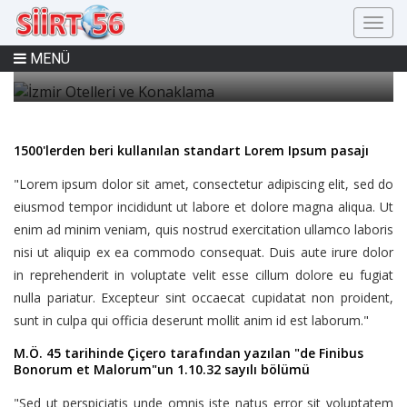
İzmir Otelleri ve Konaklama
MENÜ
1500'lerden beri kullanılan standart Lorem Ipsum pasajı
"Lorem ipsum dolor sit amet, consectetur adipiscing elit, sed do
eiusmod tempor incididunt ut labore et dolore magna aliqua. Ut
enim ad minim veniam, quis nostrud exercitation ullamco laboris
nisi ut aliquip ex ea commodo consequat. Duis aute irure dolor
in reprehenderit in voluptate velit esse cillum dolore eu fugiat
nulla pariatur. Excepteur sint occaecat cupidatat non proident,
sunt in culpa qui officia deserunt mollit anim id est laborum."
M.Ö. 45 tarihinde Çiçero tarafından yazılan "de Finibus
Bonorum et Malorum"un 1.10.32 sayılı bölümü
"Sed ut perspiciatis unde omnis iste natus error sit voluptatem