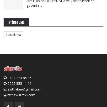
İzmir sezonluk kiralık villa ve kalınabilecek en
güvenilir ...
ETİKETLER
konaklama
0484 224 85 86
0555 555 11 11
siirthaber@gmail.com
https://siirt56.com