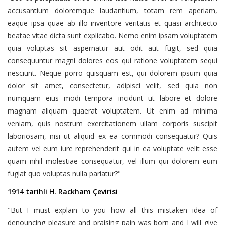
accusantium doloremque laudantium, totam rem aperiam,
eaque ipsa quae ab illo inventore veritatis et quasi architecto
beatae vitae dicta sunt explicabo. Nemo enim ipsam voluptatem
quia voluptas sit aspernatur aut odit aut fugit, sed quia
consequuntur magni dolores eos qui ratione voluptatem sequi
nesciunt. Neque porro quisquam est, qui dolorem ipsum quia
dolor sit amet, consectetur, adipisci velit, sed quia non
numquam eius modi tempora incidunt ut labore et dolore
magnam aliquam quaerat voluptatem. Ut enim ad minima
veniam, quis nostrum exercitationem ullam corporis suscipit
laboriosam, nisi ut aliquid ex ea commodi consequatur? Quis
autem vel eum iure reprehenderit qui in ea voluptate velit esse
quam nihil molestiae consequatur, vel illum qui dolorem eum
fugiat quo voluptas nulla pariatur?"
1914 tarihli H. Rackham Çevirisi
"But I must explain to you how all this mistaken idea of
denouncing pleasure and praising pain was born and I will give