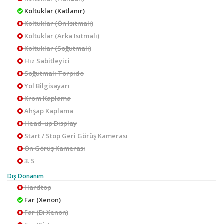
Koltuklar (Katlanır)
Koltuklar (Ön Isıtmalı)
Koltuklar (Arka Isıtmalı)
Koltuklar (Soğutmalı)
Hız Sabitleyici
Soğutmalı Torpido
Yol Bilgisayarı
Krom Kaplama
Ahşap Kaplama
Head-up Display
Start / Stop Geri Görüş Kamerası
Ön Görüş Kamerası
3. S
Dış Donanım
Hardtop
Far (Xenon)
Far (Bi Xenon)