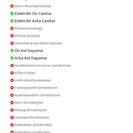
Deri / Kumaş Koltuk
Elektrikli Ön Camlar
Elektrikli Arka Camlar
Klima (Analog)
Klima (Dijital)
Otm.Kararan Dikiz Aynası
Ön Kol Dayama
Arka Kol Dayama
Anahtarsız Giriş ve Çalıştırma
6 İleri Vites
Hidrolik Direksiyon
Fonksiyonel Direksiyon
Ayarlanabilir Direksiyon
Deri Direksiyon
Ahşap Direksiyon
Isıtmalı Direksiyon
Koltuklar (Elektrikli)
Koltuklar (Hafızalı)