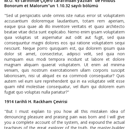
M.Ö. 45 tarihinde Çiçero tarafından yazılan "de Finibus
Bonorum et Malorum"un 1.10.32 sayılı bölümü
"Sed ut perspiciatis unde omnis iste natus error sit voluptatem
accusantium doloremque laudantium, totam rem aperiam,
eaque ipsa quae ab illo inventore veritatis et quasi architecto
beatae vitae dicta sunt explicabo. Nemo enim ipsam voluptatem
quia voluptas sit aspernatur aut odit aut fugit, sed quia
consequuntur magni dolores eos qui ratione voluptatem sequi
nesciunt. Neque porro quisquam est, qui dolorem ipsum quia
dolor sit amet, consectetur, adipisci velit, sed quia non
numquam eius modi tempora incidunt ut labore et dolore
magnam aliquam quaerat voluptatem. Ut enim ad minima
veniam, quis nostrum exercitationem ullam corporis suscipit
laboriosam, nisi ut aliquid ex ea commodi consequatur? Quis
autem vel eum iure reprehenderit qui in ea voluptate velit esse
quam nihil molestiae consequatur, vel illum qui dolorem eum
fugiat quo voluptas nulla pariatur?"
1914 tarihli H. Rackham Çevirisi
"But I must explain to you how all this mistaken idea of
denouncing pleasure and praising pain was born and I will give
you a complete account of the system, and expound the actual
teachings of the great explorer of the truth, the master-builder