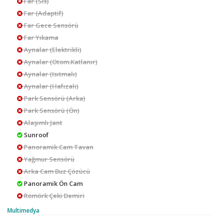
Far (Sis)
Far (Adaptif)
Far Gece Sensörü
Far Yıkama
Aynalar (Elektrikli)
Aynalar (Otom.Katlanır)
Aynalar (Isıtmalı)
Aynalar (Hafızalı)
Park Sensörü (Arka)
Park Sensörü (Ön)
Alaşımlı Jant
Sunroof
Panoramik Cam Tavan
Yağmur Sensörü
Arka Cam Buz Çözücü
Panoramik Ön Cam
Romörk Çeki Demiri
Multimedya