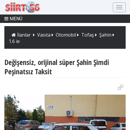
MENÜ
İlanlar
Vasıta
Otomobil
Tofaş
Şahin
1.6 ie
Değişensiz, orijinal süper Şahin Şimdi
Peşinatsız Taksit