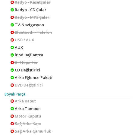
Radyo - Kasetçalar
Radyo - CD Çalar
Radyo - MP3 Çalar
TV-Navigasyon
Bluetooth - Telefon
USB / AUX
AUX
iPod Bağlantısı
6+ Hoparlör
CD Değiştirici
Arka Eğlence Paketi
DVD Değiştirici
Boyalı Parça
Arka Kaput
Arka Tampon
Motor Kaputu
Sağ Arka Kapı
Sağ Arka Çamurluk