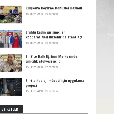
Kılıçkaya Köyü'ne Dönüşler Başladı
15 Ekim 2018 , Pazartesi
Eruhlu kadın girişimciler
kooperatifleri Kırşehir’de stant açtı
15 Ekim 2018 , Pazartesi
Siirt'te Halk Eğitimi Merkezinde
çinicilik atölyesi açıldı
15 Ekim 2018 , Pazartesi
Siirt arkeoloji müzesi için uygulama
projesi
15 Ekim 2018 , Pazartesi
ETİKETLER