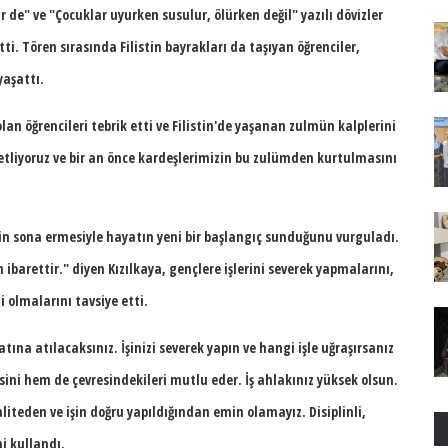
de" ve "Çocuklar uyurken susulur, ölürken değil" yazılı dövizler
etti. Tören sırasında Filistin bayrakları da taşıyan öğrenciler,
yaşattı.
n öğrencileri tebrik etti ve Filistin'de yaşanan zulmün kalplerini
anetliyoruz ve bir an önce kardeşlerimizin bu zulümden kurtulmasını
nin sona ermesiyle hayatın yeni bir başlangıç sunduğunu vurguladı.
 ibarettir."
diyen Kızılkaya, gençlere işlerini severek yapmalarını,
i olmalarını tavsiye etti.
ına atılacaksınız. İşinizi severek yapın ve hangi işle uğraşırsanız
disini hem de çevresindekileri mutlu eder. İş ahlakınız yüksek olsun.
liteden ve işin doğru yapıldığından emin olamayız. Disiplinli,
i kullandı.