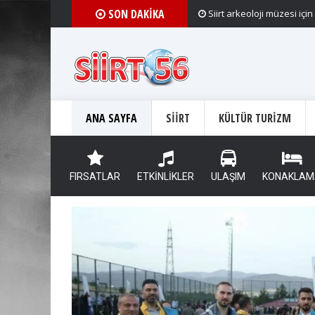
SON DAKİKA
Siirt arkeoloji müzesi içi
ANA SAYFA
SİİRT
KÜLTÜR TURİZM
FIRSATLAR
ETKİNLİKLER
ULAŞIM
KONAKLAM