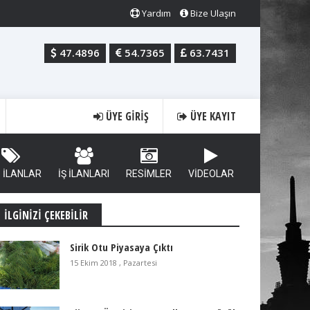
Yardım
Bize Ulaşın
47.4896
54.7365
63.7431
ÜYE GIRIŞ
ÜYE KAYIT
İ İLANLAR
İŞ İLANLARI
RESİMLER
VİDEOLAR
İLGİNİZİ ÇEKEBİLİR
Sirik Otu Piyasaya Çıktı
15 Ekim 2018 , Pazartesi