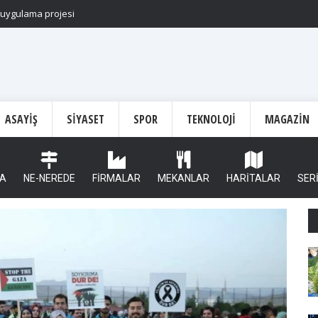
n uygulama projesi
ASAYIŞ
SIYASET
SPOR
TEKNOLOJI
MAGAZIN
A
NE-NEREDE
FİRMALAR
MEKANLAR
HARİTALAR
SER