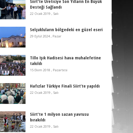
Siirt'te Üreticiye Son Yılların En Büyük
Desteği Sağlandı
22 Ocak 2019 , Salı
Selçukluların bölgedeki en güzel eseri
29 Eylül 2024 , Pazar
Tillo Işık Hadisesi hava muhalefetine
takıldı
15 Ekim 2018 , Pazartesi
Hafızlar Türkiye Finali Siirt’te yapıldı
22 Ocak 2019 , Salı
Siirt'te 1 milyon sazan yavrusu
bırakıldı
22 Ocak 2019 , Salı