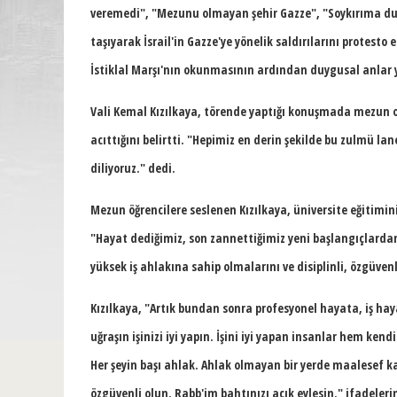
veremedi", "Mezunu olmayan şehir Gazze", "Soykırıma dur 
taşıyarak İsrail'in Gazze'ye yönelik saldırılarını protesto 
İstiklal Marşı'nın okunmasının ardından duygusal anlar 
Vali Kemal Kızılkaya, törende yaptığı konuşmada mezun ola
acıttığını belirtti. "Hepimiz en derin şekilde bu zulmü l
diliyoruz." dedi.
Mezun öğrencilere seslenen Kızılkaya, üniversite eğitimi
"Hayat dediğimiz, son zannettiğimiz yeni başlangıçlardan
yüksek iş ahlakına sahip olmalarını ve disiplinli, özgüvenl
Kızılkaya,
"Artık bundan sonra profesyonel hayata, iş hayat
uğraşın işinizi iyi yapın. İşini iyi yapan insanlar hem ken
Her şeyin başı ahlak. Ahlak olmayan bir yerde maalesef ka
özgüvenli olun. Rabb'im bahtınızı açık eylesin."
ifadelerin