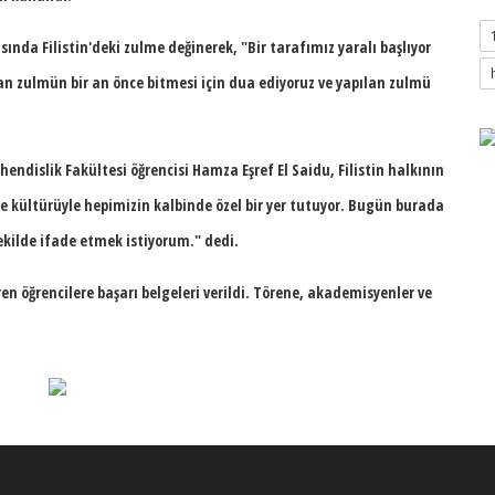
asında Filistin'deki zulme değinerek,
"Bir tarafımız yaralı başlıyor
an zulmün bir an önce bitmesi için dua ediyoruz ve yapılan zulmü
ndislik Fakültesi öğrencisi Hamza Eşref El Saidu, Filistin halkının
i ve kültürüyle hepimizin kalbinde özel bir yer tutuyor. Bugün burada
ekilde ifade etmek istiyorum."
dedi.
n öğrencilere başarı belgeleri verildi. Törene, akademisyenler ve