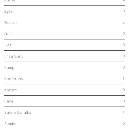
Konser
Eğitim
0
Festival
2
Fuar
0
Gezi
0
İmza Günü
0
Kamp
0
Konferans
1
Kongre
0
Panel
0
Sahne Sanatları
1
Seminer
0