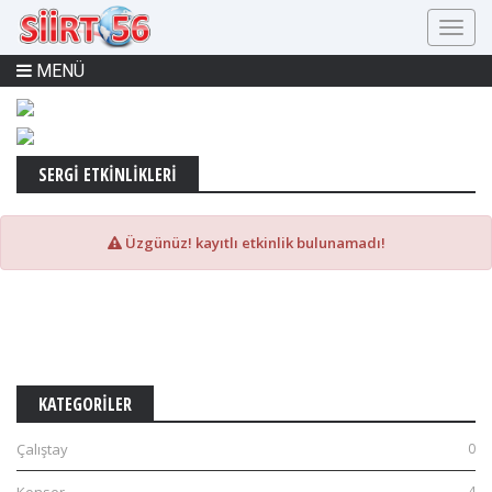
MENÜ
SERGI ETKİNLİKLERİ
Üzgünüz! kayıtlı etkinlik bulunamadı!
KATEGORİLER
Çalıştay
0
4