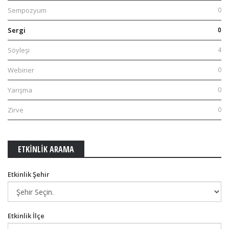
Sempozyum
0
Sergi
0
Söyleşi
4
Webiner
0
Yarışma
0
Zirve
0
ETKİNLİK ARAMA
Etkinlik Şehir
Etkinlik İlçe